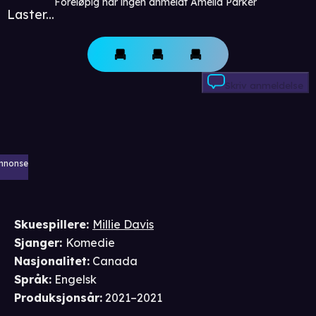
Foreløpig har ingen anmeldt Amelia Parker
Laster...
Skriv anmeldelse
nnonse
Skuespillere
:
Millie Davis
Sjanger
:
Komedie
Nasjonalitet
:
Canada
Språk
:
Engelsk
Produksjonsår
:
2021–2021