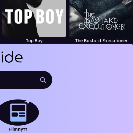
Top Boy
The Bastard Executioner
Filmnytt