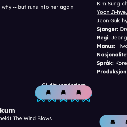
Kim Sung-ch
er why -- but runs into her again
Yoon Ji-hye
Jeon Guk-h
Sjanger
:
Dr
Regi
:
Jeong
Manus
:
Hwa
Nasjonalite
Språk
:
Kore
Produksjon
Gi din vurdering:
ikum
meldt The Wind Blows