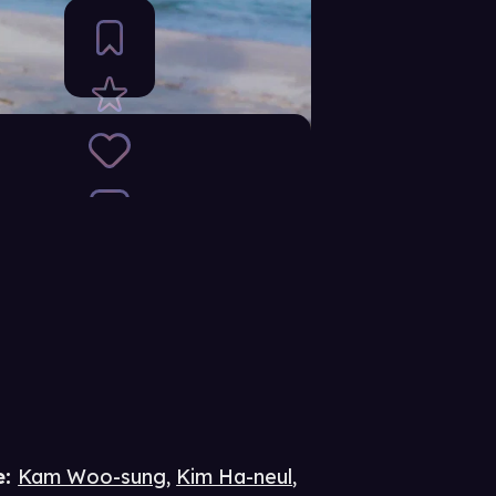
e
:
Kam Woo-sung
,
Kim Ha-neul
,