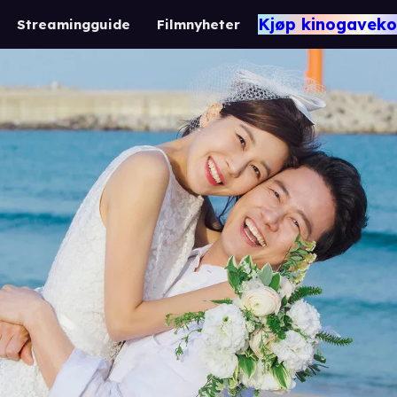
Kjøp kinogaveko
Streamingguide
Filmnyheter