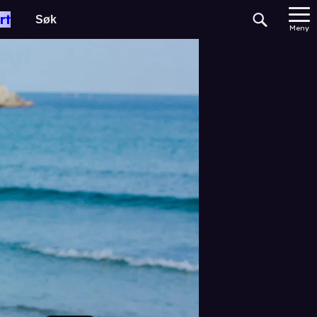
rt
Meny