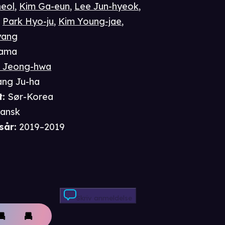
eol
,
Kim Ga-eun
,
Lee Jun-hyeok
,
,
Park Hyo-ju
,
Kim Young-jae
,
yang
ama
 Jeong-hwa
ng Ju-ha
t
:
Sør-Korea
ansk
sår
:
2019–2019
Skriv anmeldelse