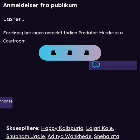
Anmeldelser fra publikum
Laster...
Foreløpig har ingen anmeldt Indian Predator: Murder in a
Courtroom
Skriv anmeldelse
nnonse
Skuespillere
:
Happy Kalizpuria
,
Lajari Kale
,
Shubham Ugale
,
Aditya Wankhede
,
Snehalata