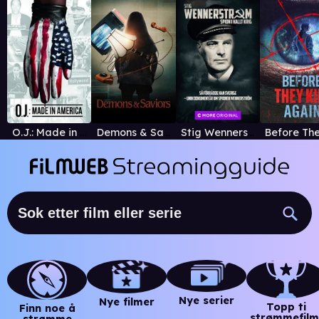
O.J.: Made in America
Demons & Saviors
Stig Wennerström - Spion i kallt krig
Nye serier
Nye filmer
Topp ti
Finn noe å
strømmefilm