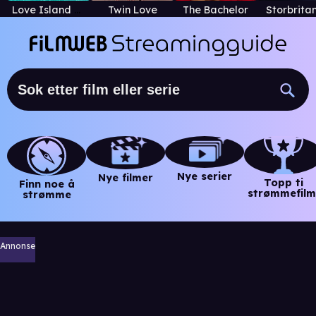
Love Island US
Twin Love
The Bachelor
Storbrita
Nye serier
Nye filmer
Topp ti
Finn noe å
strømmefilm
strømme
Annonse