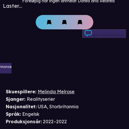
Foreløpig har ingen anmeldt Dated and Related
Laster...
Skriv anmeldelse
nnonse
Skuespillere
:
Melinda Melrose
Sjanger
:
Realityserier
Nasjonalitet
:
USA, Storbritannia
Språk
:
Engelsk
Produksjonsår
:
2022–2022