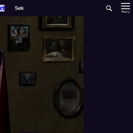
rt
Meny