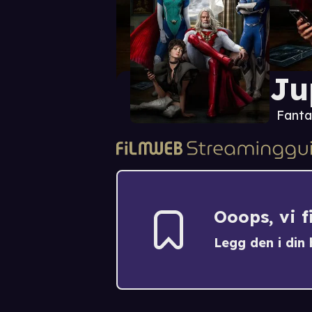
Ju
Fanta
Ooops, vi 
Legg den i din h