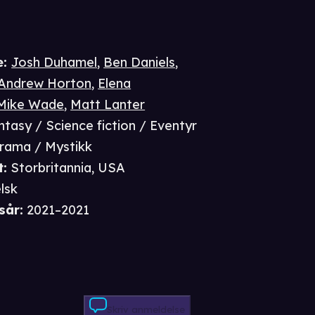
e
:
Josh Duhamel
,
Ben Daniels
,
Andrew Horton
,
Elena
Mike Wade
,
Matt Lanter
ntasy / Science fiction / Eventyr
Drama / Mystikk
t
:
Storbritannia, USA
lsk
sår
:
2021–2021
Skriv anmeldelse