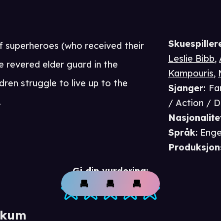
Skuespiller
of superheroes (who received their
Leslie Bibb
,
 revered elder guard in the
Kampouris
,
dren struggle to live up to the
Sjanger
:
Fa
.
/ Action / 
Nasjonalite
Språk
:
Enge
Produksjon
Gi din vurdering:
ikum