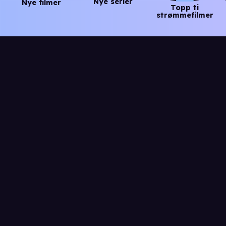
Nye serier
Nye filmer
Topp ti
strømmefilmer