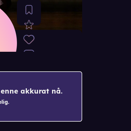
ystikk
denne akkurat nå.
lig.