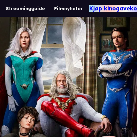
Kjøp kinogaveko
Streamingguide
Filmnyheter