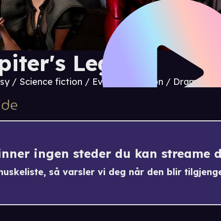
piter's Legacy
sy / Science fiction / Eventyr / Action / Drama / M
finner ingen steder du kan streame 
uskeliste, så varsler vi deg når den blir tilgjenge