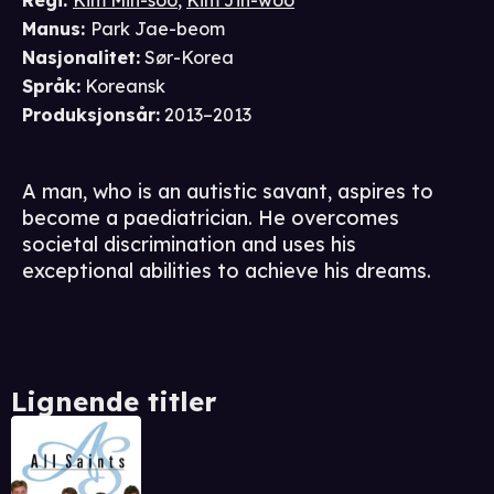
Regi
:
Kim Min-soo
,
Kim Jin-woo
Manus
:
Park Jae-beom
Nasjonalitet
:
Sør-Korea
Språk
:
Koreansk
Produksjonsår
:
2013–2013
A man, who is an autistic savant, aspires to
become a paediatrician. He overcomes
societal discrimination and uses his
exceptional abilities to achieve his dreams.
Lignende titler