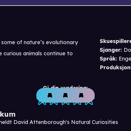
Skuespiller
n some of nature’s evolutionary
Sjanger
:
Do
 curious animals continue to
Språk
:
Enge
Produksjon
Gi din vurdering:
ikum
meldt David Attenborough's Natural Curiosities