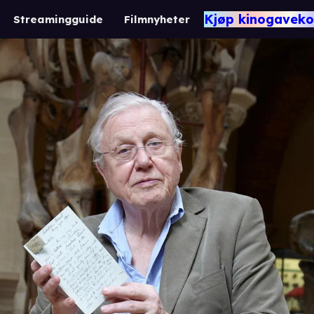
Kjøp kinogaveko
Streamingguide
Filmnyheter