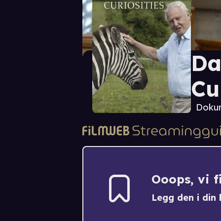
Da
Cu
Doku
Ooops, vi 
Legg den i din h