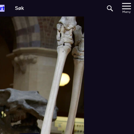
rt
Meny