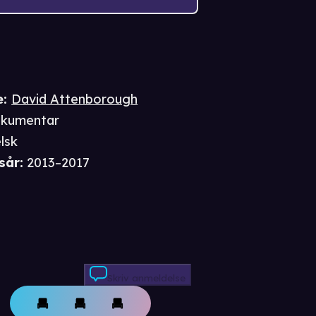
e
:
David Attenborough
kumentar
lsk
sår
:
2013–2017
Skriv anmeldelse