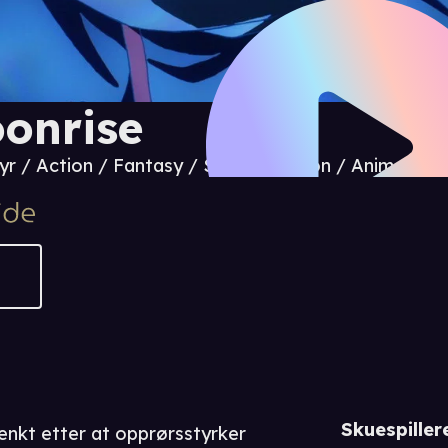
onrise
yr / Action / Fantasy / Science fiction / Animasjon
Skuespiller
tenkt etter at opprørsstyrker