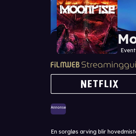
Mo
Event
Annonse
En sorgløs arving blir hovedmis