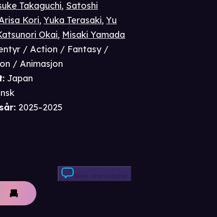
suke Takaguchi
,
Satoshi
Arisa Kori
,
Yuka Terasaki
,
Yu
Katsunori Okai
,
Misaki Yamada
entyr / Action / Fantasy /
ion / Animasjon
t
:
Japan
nsk
sår
:
2025–2025
Skriv anmeldelse