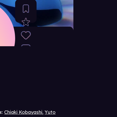
e
:
Chiaki Kobayashi
,
Yuto