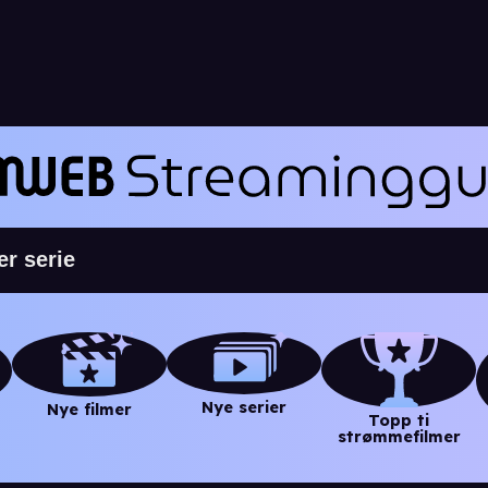
Nye serier
Nye filmer
Topp ti
strømmefilmer