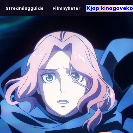
Kjøp kinogaveko
Streamingguide
Filmnyheter