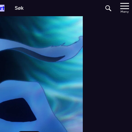
rt
Meny