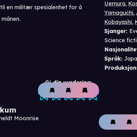
Uemura
,
Ko
til en militær spesialenhet for å
Yamaguchi
,
å månen.
Kobayashi
,
Sjanger
:
Ev
Science fict
Nasjonalite
Språk
:
Japa
Produksjon
Gi din vurdering:
ikum
meldt Moonrise