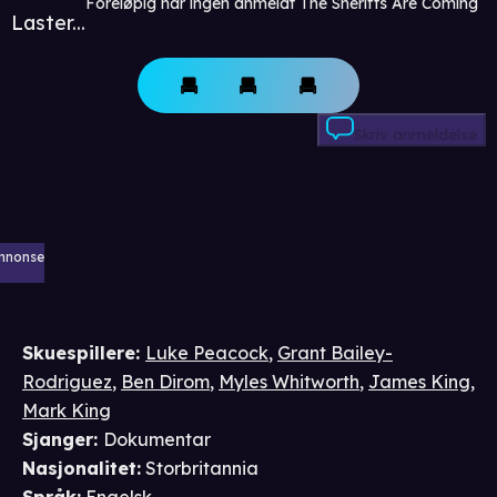
Foreløpig har ingen anmeldt The Sheriffs Are Coming
Laster...
Skriv anmeldelse
nnonse
Skuespillere
:
Luke Peacock
,
Grant Bailey-
Rodriguez
,
Ben Dirom
,
Myles Whitworth
,
James King
,
Mark King
Sjanger
:
Dokumentar
Nasjonalitet
:
Storbritannia