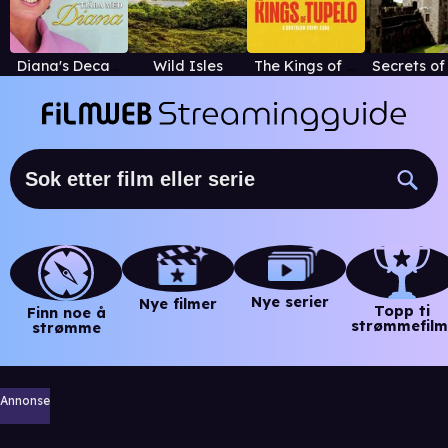
Diana's Decades
Wild Isles
The Kings of Tupelo: A Southern Crime Saga
Nye serier
Nye filmer
Topp ti
Finn noe å
strømmefilm
strømme
Annonse