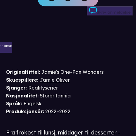
Skriv anmeldelse
nnonse
Originaltittel:
Jamie's One-Pan Wonders
Skuespillere
:
Jamie Oliver
Sjanger
:
Realityserier
Nasjonalitet
:
Storbritannia
Språk
:
Engelsk
Produksjonsår
:
2022–2022
Fra frokost til lunsj, middager til desserter -