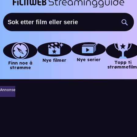
Nye serier
Nye filmer
Topp ti
Finn noe å
strømmefilm
strømme
Annonse