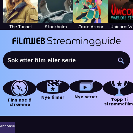
The Tunnel
Stockholm
Jade Armor
Nye serier
Nye filmer
Topp ti
Finn noe å
strømmefilm
strømme
Annonse