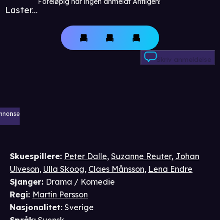
Foreløpig har ingen anmeldt Äntligen!
Laster...
Skriv anmeldelse
nnonse
Skuespillere
:
Peter Dalle
,
Suzanne Reuter
,
Johan
Ulveson
,
Ulla Skoog
,
Claes Månsson
,
Lena Endre
Sjanger
:
Drama / Komedie
Regi
:
Martin Persson
Nasjonalitet
:
Sverige