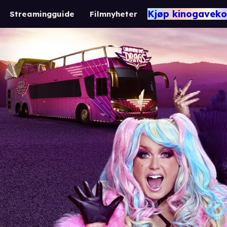
Kjøp kinogaveko
Streamingguide
Filmnyheter