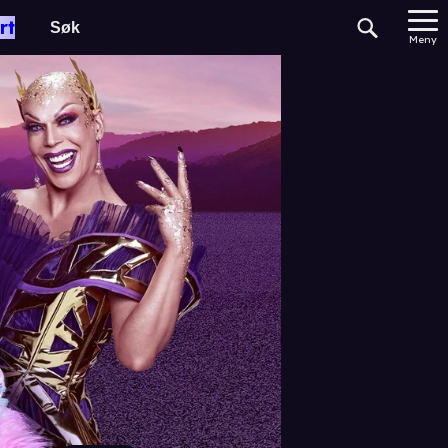
rt
Meny