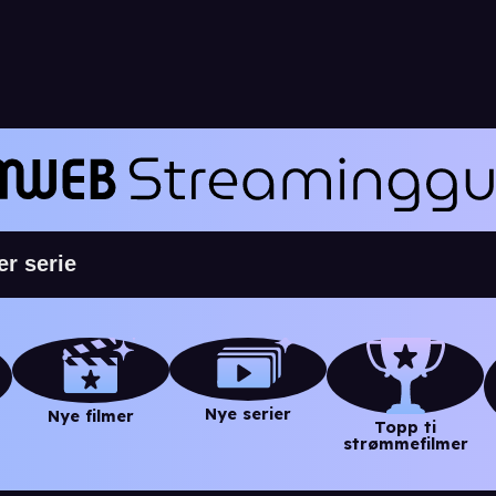
Nye serier
Nye filmer
Topp ti
strømmefilmer