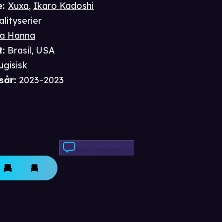
e
:
Xuxa
,
Ikaro Kadoshi
alityserier
na Hanna
t
:
Brasil, USA
ugisisk
sår
:
2023–2023
Skriv anmeldelse