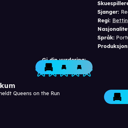
Skuespiller
Sjanger
:
Re
Regi
:
Betti
Nasjonalite
Språk
:
Port
Produksjon
Gi din vurdering:
ikum
meldt Queens on the Run