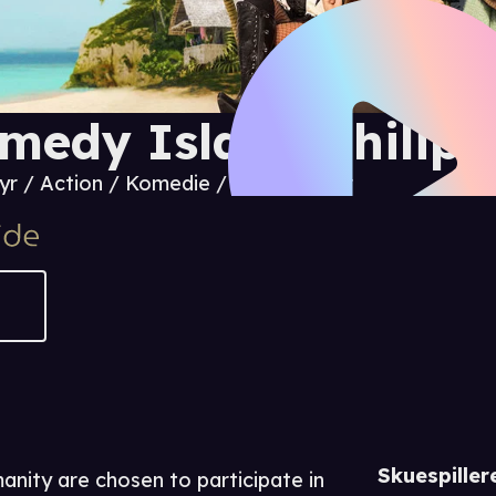
medy Island Philipp
yr / Action / Komedie / Realityserier
Skuespiller
anity are chosen to participate in