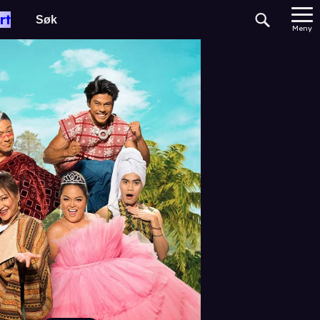
rt
Meny