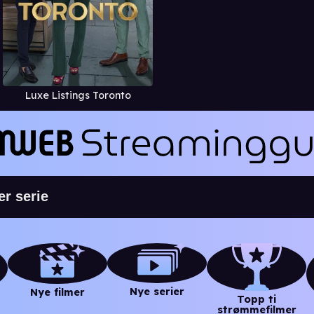
Luxe Listings Toronto
Nye serier
Nye filmer
Topp ti
strømmefilmer