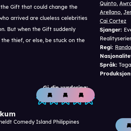
Quinto
,
Awra
 the Gift that could change the
Arellano
,
Je
who arrived are clueless celebrities
Cai Cortez
n. But when the Gift suddenly
Sjanger
:
Ev
Realityserie
he thief, or else, be stuck on the
Regi
:
Rando
Nasjonalite
Språk
:
Tagal
Produksjon
Gi din vurdering:
ikum
meldt Comedy Island Philippines