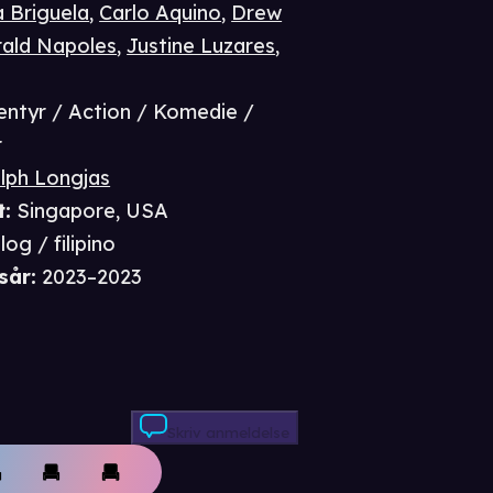
 Briguela
,
Carlo Aquino
,
Drew
rald Napoles
,
Justine Luzares
,
entyr / Action / Komedie /
r
lph Longjas
t
:
Singapore, USA
og / filipino
sår
:
2023–2023
Skriv anmeldelse