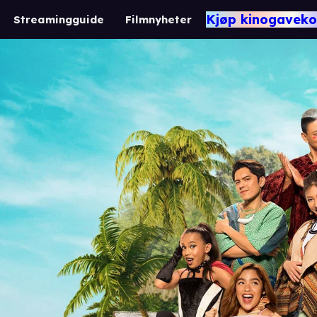
Kjøp kinogaveko
Streamingguide
Filmnyheter