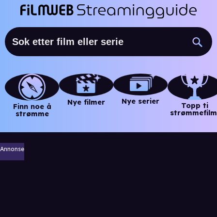
Nye serier
Nye filmer
Topp ti
Finn noe å
strømmefilm
strømme
Annonse