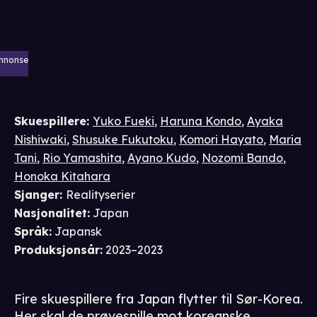
nnonse
Skuespillere
:
Yuko Fueki
,
Haruna Kondo
,
Ayaka
Nishiwaki
,
Shusuke Fukutoku
,
Komori Hayato
,
Maria
Tani
,
Rio Yamashita
,
Ayano Kudo
,
Nozomi Bando
,
Honoka Kitahara
Sjanger
:
Realityserier
Nasjonalitet
:
Japan
Språk
:
Japansk
Produksjonsår
:
2023–2023
Fire skuespillere fra Japan flytter til Sør-Korea.
Her skal de prøvespille mot koreanske