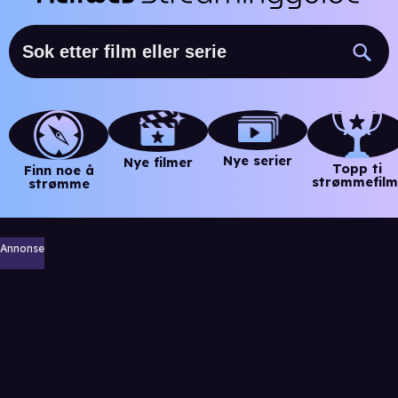
Nye serier
Nye filmer
Topp ti
Finn noe å
strømmefilm
strømme
Annonse