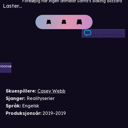
Foreløpig har ingen anmeldt Santa's Baking Blizzard
Laster...
Skriv anmeldelse
nnonse
Skuespillere
:
Casey Webb
Sjanger
:
Realityserier
Språk
:
Engelsk
Produksjonsår
:
2019–2019