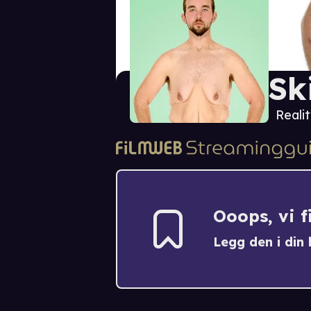
Sk
Reali
Ooops, vi 
Legg den i din h