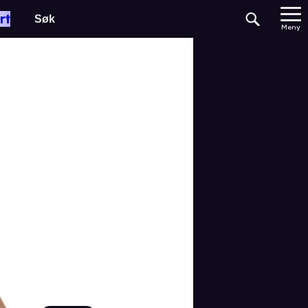
rt
Meny