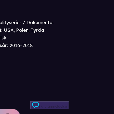
alityserier / Dokumentar
t
:
USA, Polen, Tyrkia
lsk
sår
:
2016–2018
Skriv anmeldelse