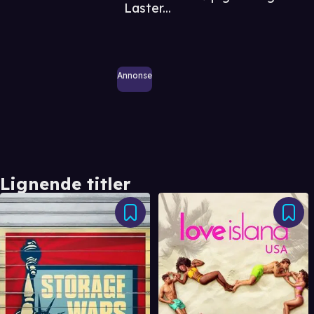
Laster...
Annonse
Lignende titler