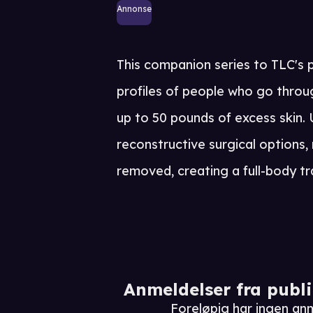
Annonse
This companion series to TLC's 
profiles of people who go throu
up to 50 pounds of excess skin
reconstructive surgical options,
removed, creating a full-body t
Anmeldelser fra publ
Foreløpig har ingen anm