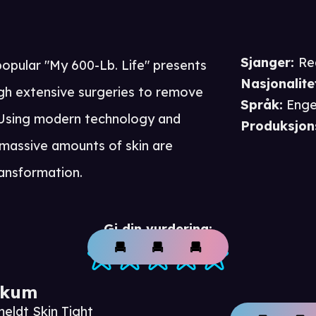
Sjanger
:
Re
popular "My 600-Lb. Life" presents
Nasjonalite
gh extensive surgeries to remove
Språk
:
Enge
. Using modern technology and
Produksjon
 massive amounts of skin are
ransformation.
Gi din vurdering:
ikum
eldt Skin Tight