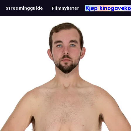
Kjøp kinogaveko
Streamingguide
Filmnyheter