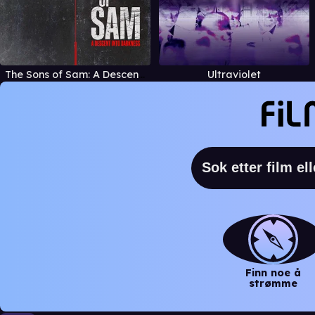
The Sons of Sam: A Descent into Darkness
Ultraviolet
Finn noe å
strømme