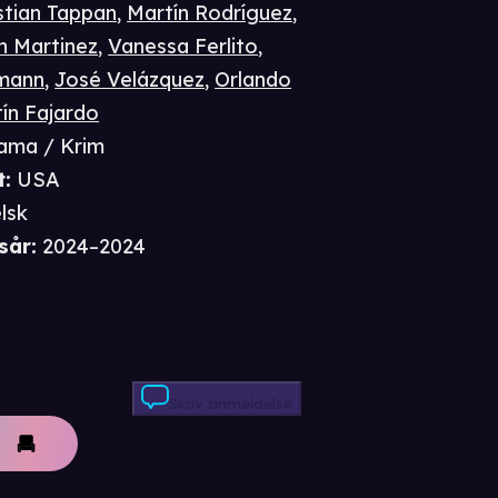
stian Tappan
,
Martín Rodríguez
,
n Martinez
,
Vanessa Ferlito
,
mann
,
José Velázquez
,
Orlando
ín Fajardo
ama / Krim
t
:
USA
lsk
sår
:
2024–2024
Skriv anmeldelse