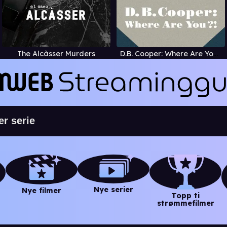
The Alcàsser Murders
D.B. Cooper: Where Are You?!
Nye serier
Nye filmer
Topp ti
strømmefilmer