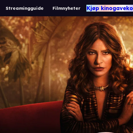
Kjøp kinogaveko
Streamingguide
Filmnyheter