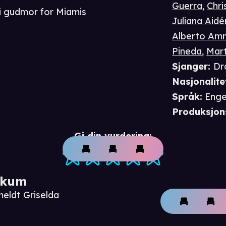
Guerra
,
Chri
bli gudmor for Miamis
Juliana Aidé
Alberto Am
Pineda
,
Mart
Sjanger
:
Dr
Nasjonalite
Språk
:
Enge
Produksjon
Gi din vurdering:
ikum
meldt Griselda