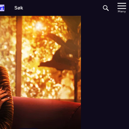
rt
Meny