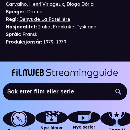
Carvalho
,
Henri Virlogeux
,
Diogo Dória
Sjanger
:
Drama
Regi
:
Denys de La Patellière
Nasjonalitet
:
Italia, Frankrike, Tyskland
Språk
:
Fransk
Produksjonsår
:
1979–1979
Nye serier
Nye filmer
Topp ti