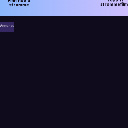
Finn noe å
strømmefilm
strømme
Annonse