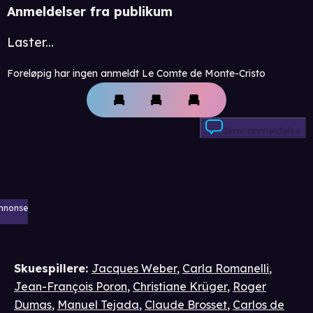
Anmeldelser fra publikum
Laster...
Foreløpig har ingen anmeldt Le Comte de Monte-Cristo
Skriv anmeldelse
nnonse
Skuespillere
:
Jacques Weber
,
Carla Romanelli
,
Jean-François Poron
,
Christiane Krüger
,
Roger
Dumas
,
Manuel Tejada
,
Claude Brosset
,
Carlos de