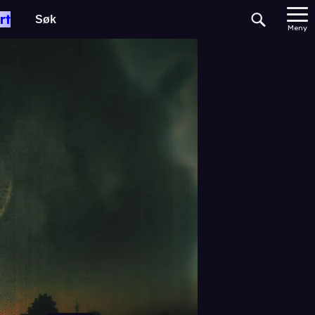
rt
Meny