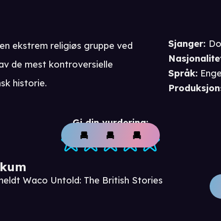
Sjanger
:
Do
en ekstrem religiøs gruppe ved
Nasjonalite
 av de mest kontroversielle
Språk
:
Enge
k historie.
Produksjon
Gi din vurdering:
ikum
meldt Waco Untold: The British Stories