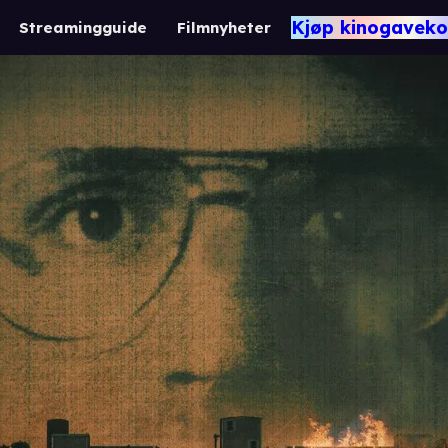
Kjøp kinogaveko
Streamingguide
Filmnyheter