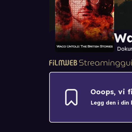
Wa
Dokum
Ooops, vi 
Legg den i din h