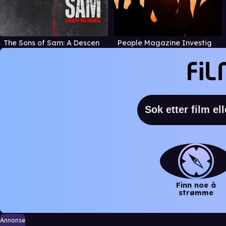
The Sons of Sam: A Descent into Darkness
People Magazine Investigates: Cults
Finn noe å
strømme
Annonse