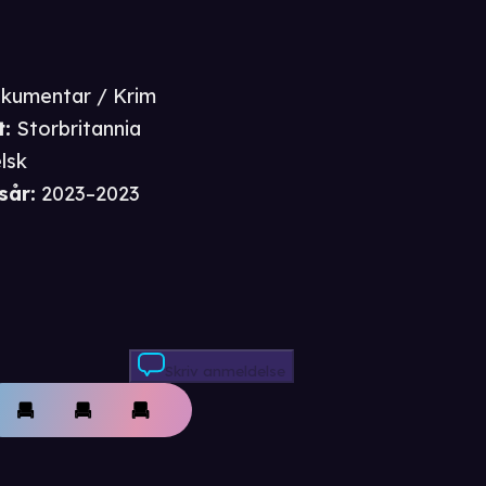
kumentar / Krim
t
:
Storbritannia
lsk
sår
:
2023–2023
Skriv anmeldelse