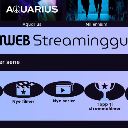
Aquarius
Millennium
Nye serier
Nye filmer
Topp ti
strømmefilmer