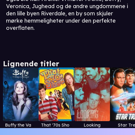
Veronica, Jughead og de andre ungdommene i
den lille byen Riverdale, en by som skjuler
mørke hemmeligheter under den perfekte
overflaten.
Lignende titler
Buffy the Vampire Slayer
That '70s Show
Looking
Star Tr