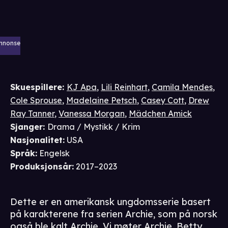
nnonse
Skuespillere
:
KJ Apa
,
Lili Reinhart
,
Camila Mendes
,
Cole Sprouse
,
Madelaine Petsch
,
Casey Cott
,
Drew
Ray Tanner
,
Vanessa Morgan
,
Mädchen Amick
Sjanger
:
Drama / Mystikk / Krim
Nasjonalitet
:
USA
Språk
:
Engelsk
Produksjonsår
:
2017–2023
Dette er en amerikansk ungdomsserie basert
på karakterene fra serien Archie, som på norsk
også ble kalt Archie. Vi møter Archie, Betty,