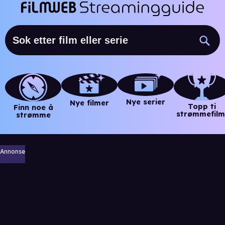
Nye serier
Nye filmer
Topp ti
Finn noe å
strømmefilm
strømme
Annonse