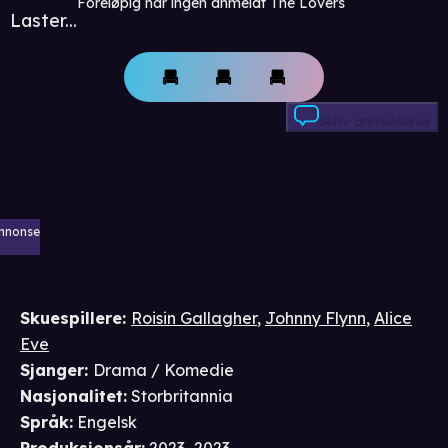
Foreløpig har ingen anmeldt The Lovers
Laster...
Skriv anmeldelse
nnonse
Skuespillere
:
Roisin Gallagher
,
Johnny Flynn
,
Alice
Eve
Sjanger
:
Drama / Komedie
Nasjonalitet
:
Storbritannia
Språk
:
Engelsk