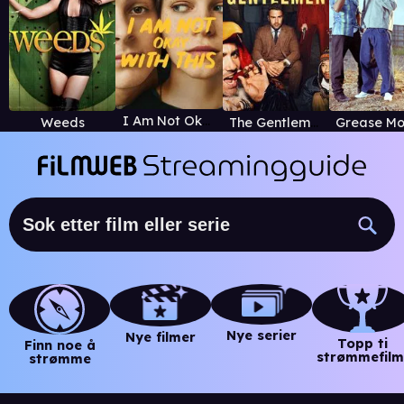
I Am Not Okay with This
Weeds
The Gentlemen
Nye serier
Nye filmer
Topp ti
Finn noe å
strømmefilm
strømme