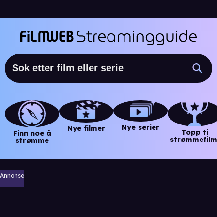
Nye serier
Nye filmer
Topp ti
Finn noe å
strømmefilm
strømme
Annonse