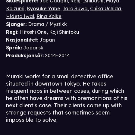
Skuespillere
:
Joe Odagiri
,
Renji Ishibashi
,
Maya
Koizumi
,
Kyosuke Yabe
,
Taro Suwa
,
Chika Uchida
,
Hideto Iwai
,
Rina Koike
Sjanger
:
Drama / Mystikk
Regi
:
Hitoshi One
,
Koji Shintoku
Nasjonalitet
:
Japan
Språk
:
Japansk
Produksjonsår
:
2014–2014
Muraki works for a small detective office
situated in downtown Tokyo. He takes
frequent naps in between cases, during which
he often have dreams with premonitions of his
next client's case. Their clients come up with
strange requests that sometimes seem
impossible to solve.