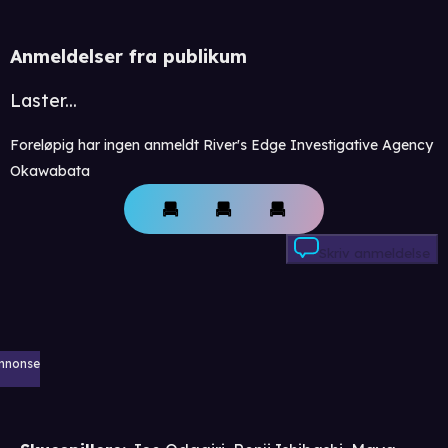
Anmeldelser fra publikum
Laster...
Foreløpig har ingen anmeldt River's Edge Investigative Agency
Okawabata
Skriv anmeldelse
nnonse