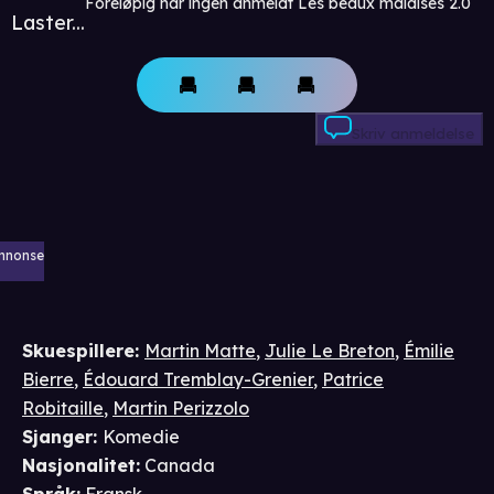
Foreløpig har ingen anmeldt Les beaux malaises 2.0
Laster...
Skriv anmeldelse
nnonse
Skuespillere
:
Martin Matte
,
Julie Le Breton
,
Émilie
Bierre
,
Édouard Tremblay-Grenier
,
Patrice
Robitaille
,
Martin Perizzolo
Sjanger
:
Komedie
Nasjonalitet
:
Canada