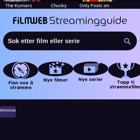
The Kumars at No. 42
Chucky
Only Fools and Horses
Nye serier
Nye filmer
Topp ti
Finn noe å
strømmefilm
strømme
Annonse