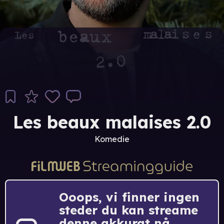
Les beaux malaises 2.0
Komedie
Ooops, vi finner ingen
steder du kan streame
denne akkurat nå.