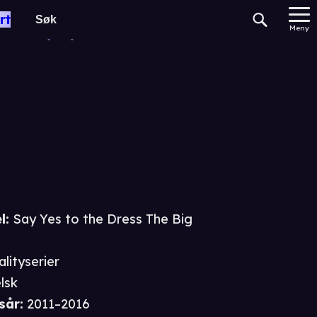
The Big Day
rt
Meny
l:
Say Yes to the Dress The Big
alityserier
lsk
sår
:
2011–2016