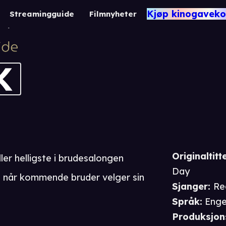
y Yes to the Dress: 
Kjøp kinogaveko
Streamingguide
Filmnyheter
ityserier
Originaltitte
ller helligste i brudesalongen
Day
på når kommende bruder velger sin
Sjanger
:
Re
Språk
:
Enge
Produksjon