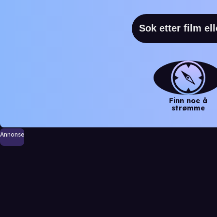
Finn noe å
strømme
Annonse