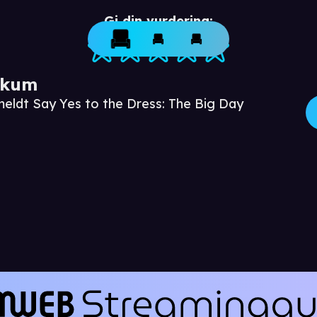
Gi din vurdering:
ikum
meldt Say Yes to the Dress: The Big Day