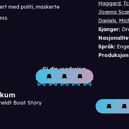
Haggard
,
Tc
lvert med politi, maskerte
Joanna Sca
ess.
Daniels
,
Mic
Sjanger
:
Dr
Nasjonalite
Språk
:
Enge
Produksjon
Gi din vurdering:
ikum
meldt Boat Story