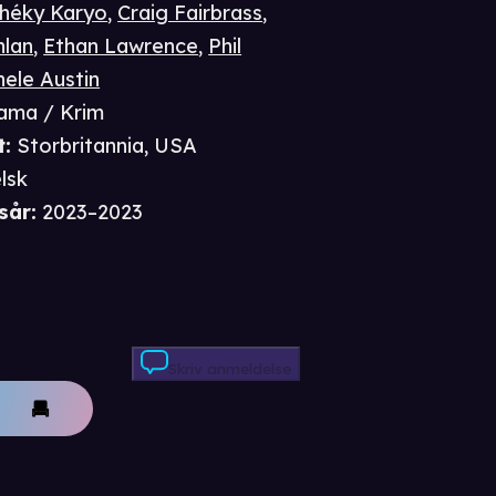
héky Karyo
,
Craig Fairbrass
,
nlan
,
Ethan Lawrence
,
Phil
hele Austin
ama / Krim
t
:
Storbritannia, USA
lsk
sår
:
2023–2023
Skriv anmeldelse