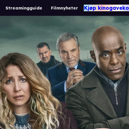
Kjøp kinogaveko
Streamingguide
Filmnyheter