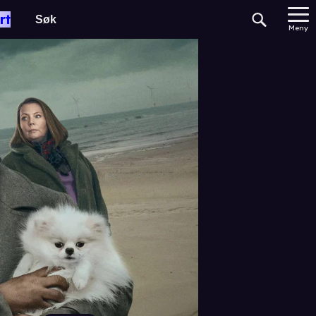
rt
Meny