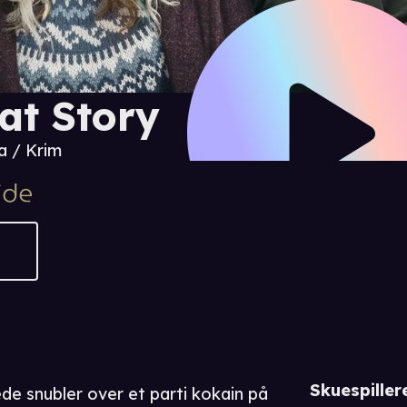
at Story
 / Krim
Skuespiller
e snubler over et parti kokain på