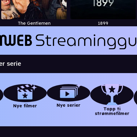
The Gentlemen
1899
Nye serier
Nye filmer
Topp ti
strømmefilmer