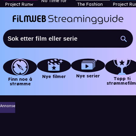
No Time for Shame
Project Runway
The Fashion Fund
Nye serier
Nye filmer
Topp ti
Finn noe å
strømmefilm
strømme
Annonse