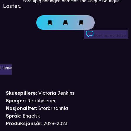
Foreløpig har ingen anmeldt The Unique Boutique
Laster...
Skriv anmeldelse
nnonse
Skuespillere
:
Victoria Jenkins
Sjanger
:
Realityserier
Nasjonalitet
:
Storbritannia
Språk
:
Engelsk
Produksjonsår
:
2023–2023