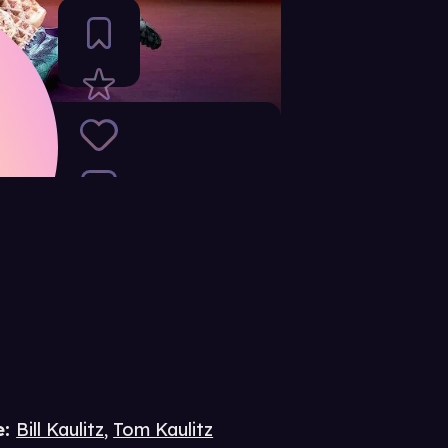
e
:
Bill Kaulitz
,
Tom Kaulitz