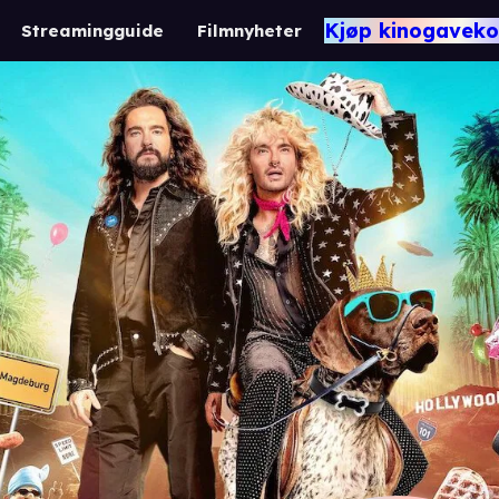
Kjøp kinogaveko
Streamingguide
Filmnyheter