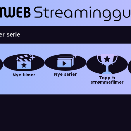
Nye serier
Nye filmer
Topp ti
strømmefilmer