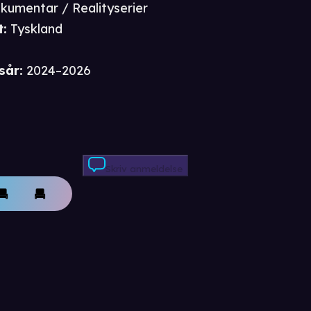
kumentar / Realityserier
t
:
Tyskland
sår
:
2024–2026
Skriv anmeldelse