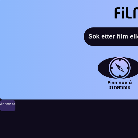
Finn noe å
strømme
Annonse