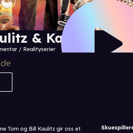
ulitz & Kaulitz
entar / Realityserier
Skuespiller
e Tom og Bill Kaulitz gir oss et