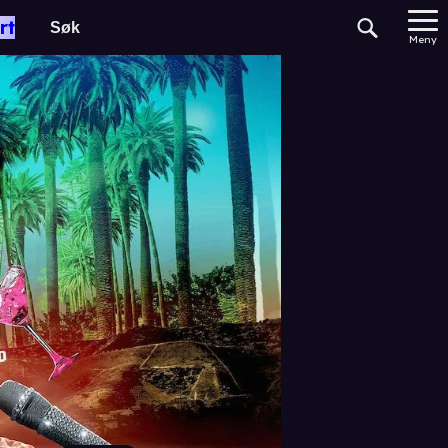
rt
Meny