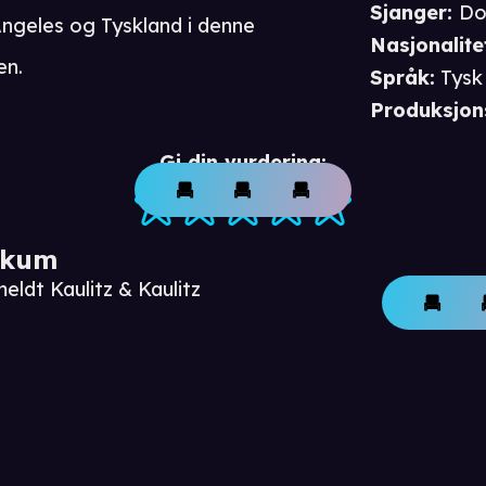
Sjanger
:
Do
s Angeles og Tyskland i denne
Nasjonalite
en.
Språk
:
Tysk
Produksjon
Gi din vurdering:
ikum
eldt Kaulitz & Kaulitz