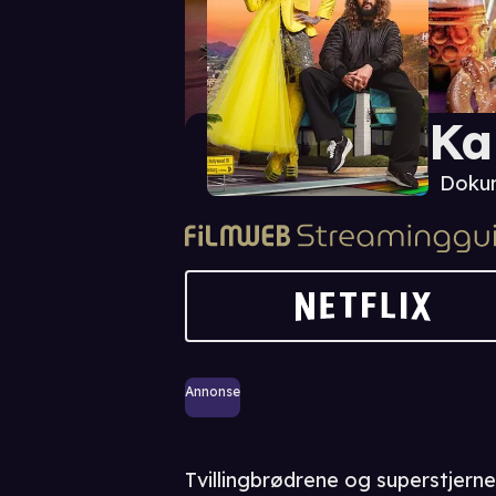
Ka
Dokum
Annonse
Tvillingbrødrene og superstjernen