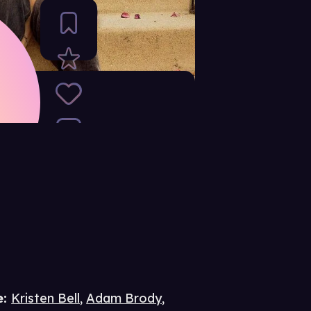
e
:
Kristen Bell
,
Adam Brody
,