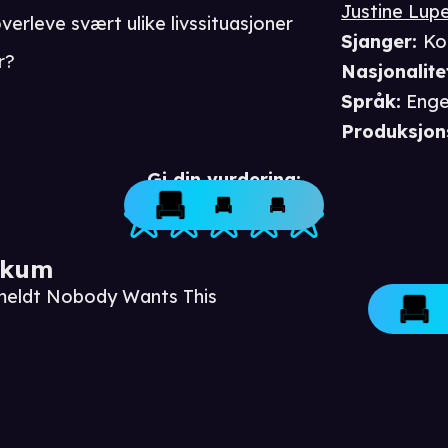
Justine Lup
verleve svært ulike livssituasjoner
Sjanger
:
Ko
r?
Nasjonalite
Språk
:
Enge
Produksjon
Gi din vurdering:
ikum
nmeldt Nobody Wants This