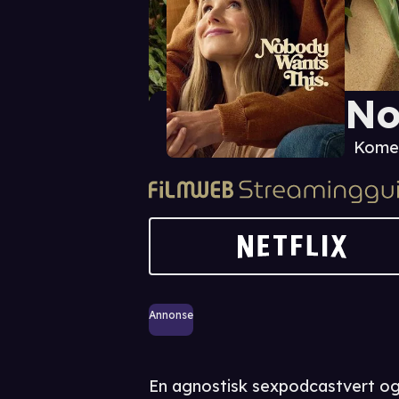
No
Kome
Annonse
En agnostisk sexpodcastvert og 