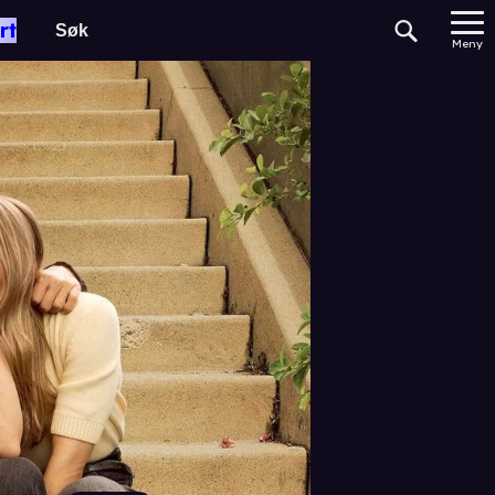
rt
Meny