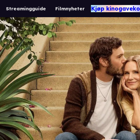
Kjøp kinogaveko
Streamingguide
Filmnyheter