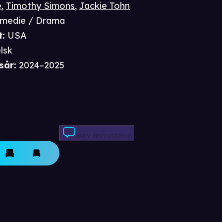
e
,
Timothy Simons
,
Jackie Tohn
medie / Drama
t
:
USA
lsk
sår
:
2024–2025
Skriv anmeldelse