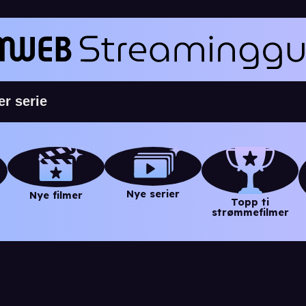
Nye serier
Nye filmer
Topp ti
strømmefilmer