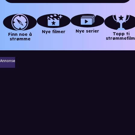
Nye serier
Nye filmer
Topp ti
Finn noe å
strømmefilm
strømme
Annonse