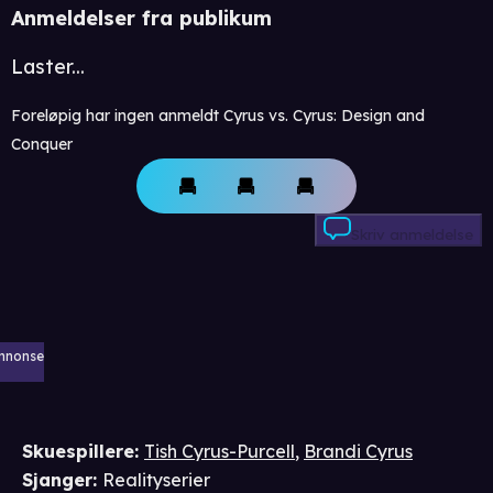
Anmeldelser fra publikum
Laster...
Foreløpig har ingen anmeldt Cyrus vs. Cyrus: Design and
Conquer
Skriv anmeldelse
nnonse
Skuespillere
:
Tish Cyrus-Purcell
,
Brandi Cyrus
Sjanger
:
Realityserier