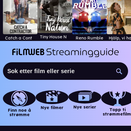
Tiny House Nation
Catch a Contractor
Reno Rumble
Nye serier
Nye filmer
Topp ti
Finn noe å
strømmefilm
strømme