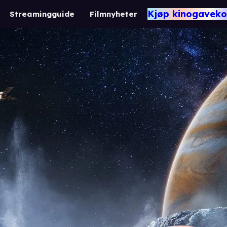
Kjøp kinogaveko
Streamingguide
Filmnyheter