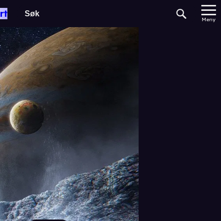
rt
Meny