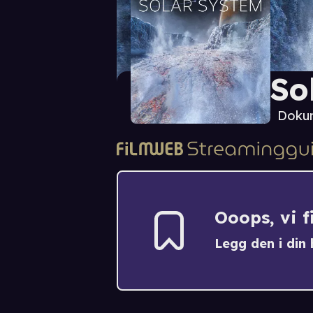
So
Doku
Ooops, vi 
Legg den i din h