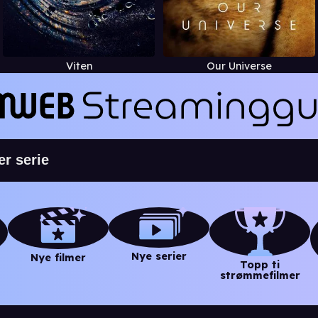
Viten
Our Universe
Nye serier
Nye filmer
Topp ti
strømmefilmer