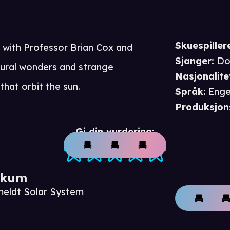
Skuespiller
 with Professor Brian Cox and
Sjanger
:
Do
tural wonders and strange
Nasjonalite
that orbit the sun.
Språk
:
Enge
Produksjon
Gi din vurdering:
ikum
meldt Solar System