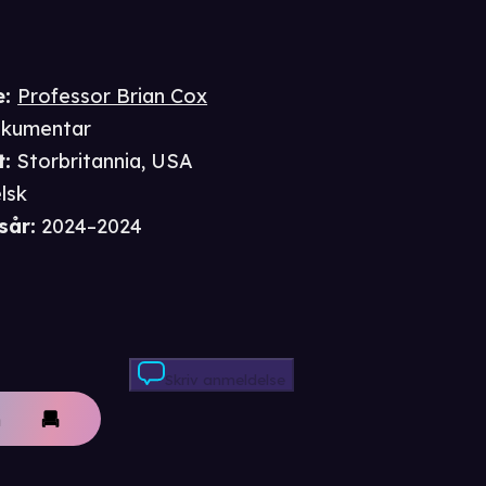
e
:
Professor Brian Cox
kumentar
t
:
Storbritannia, USA
lsk
sår
:
2024–2024
Skriv anmeldelse