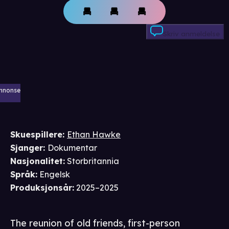
Skriv anmeldelse
nnonse
Skuespillere
:
Ethan Hawke
Sjanger
:
Dokumentar
Nasjonalitet
:
Storbritannia
Språk
:
Engelsk
Produksjonsår
:
2025–2025
The reunion of old friends, first-person