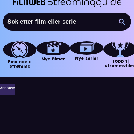
Nye serier
Nye filmer
Topp ti
Finn noe å
strømmefilm
strømme
Annonse