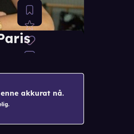
Paris
denne akkurat nå.
lig.