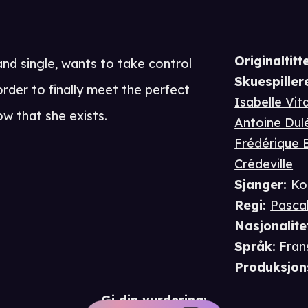
Originaltitte
and single, wants to take control
Skuespiller
 order to finally meet the perfect
Isabelle Vita
w that she exists.
Antoine Dul
Frédérique 
Crédeville
Sjanger
:
Ko
Regi
:
Pasca
Nasjonalite
Språk
:
Fran
Produksjon
Gi din vurdering: