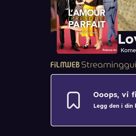
Lo
Kome
Ooops, vi 
Legg den i din h