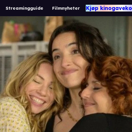
Kjøp kinogaveko
Streamingguide
Filmnyheter