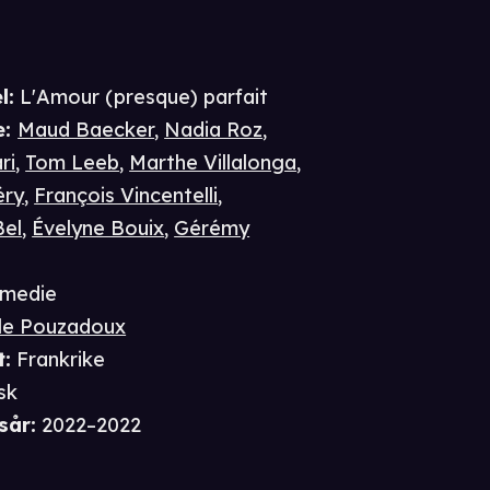
l:
L'Amour (presque) parfait
e
:
Maud Baecker
,
Nadia Roz
,
ri
,
Tom Leeb
,
Marthe Villalonga
,
éry
,
François Vincentelli
,
Bel
,
Évelyne Bouix
,
Gérémy
medie
le Pouzadoux
t
:
Frankrike
sk
sår
:
2022–2022