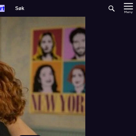
rt
Meny