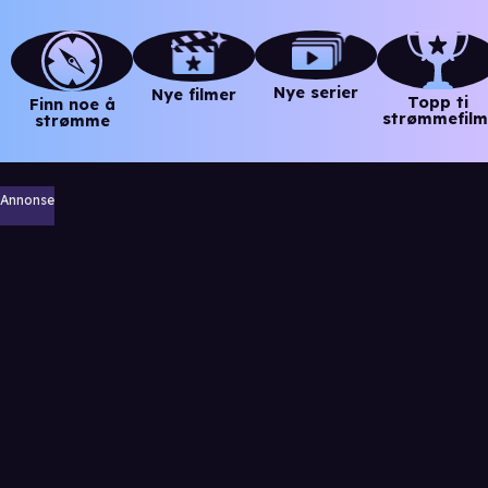
Nye serier
Nye filmer
Topp ti
Finn noe å
strømmefilm
strømme
Annonse