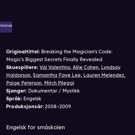
nnonse
Originaltittel:
Breaking the Magician's Code:
Magic's Biggest Secrets Finally Revealed
Skuespillere
:
Val Valentino
,
Allie Cohen
,
Lyndsay
Haldorson
,
Samantha Faye Lee
,
Lauren Melendez
,
Paige Peterson
,
Mitch Pileggi
Sjanger
:
Dokumentar / Mystikk
Språk
:
Engelsk
Produksjonsår
:
2008–2009
Engelsk for småskolen