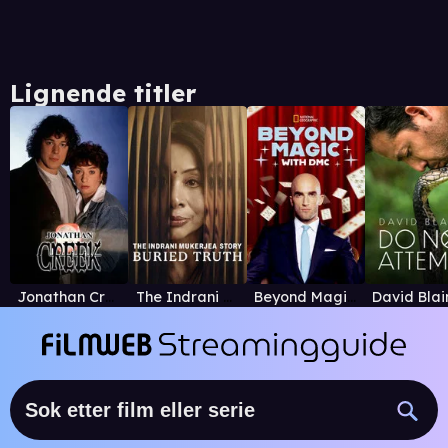
Lignende titler
Jonathan Creek
The Indrani Mukerjea Story: Buried Truth
Beyond Magic with DMC