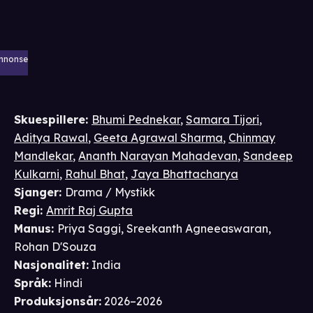
nnonse
Skuespillere
:
Bhumi Pednekar
,
Samara Tijori
,
Aditya Rawal
,
Geeta Agrawal Sharma
,
Chinmay
Mandlekar
,
Ananth Narayan Mahadevan
,
Sandeep
Kulkarni
,
Rahul Bhat
,
Jaya Bhattacharya
Sjanger
:
Drama / Mystikk
Regi
:
Amrit Raj Gupta
Manus
:
Priya Saggi
,
Sreekanth Agneeaswaran
,
Rohan D'Souza
Nasjonalitet
:
India
Språk
:
Hindi
Produksjonsår
:
2026–2026