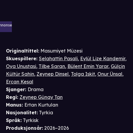
nnonse
Originaltittel:
Masumiyet Müzesi
Skuespillere
:
Selahattin Pasali
,
Eylül Lize Kandemir
,
Oya Unustasi
,
Tilbe Saran
,
Bülent Emin Yarar
,
Gülçin
Kültür Sahin
,
Zeynep Dinsel
,
Tolga Iskit
,
Onur Ünsal
,
Ercan Kesal
Sjanger
:
Drama
Regi
:
Zeynep Günay Tan
Manus
:
Ertan Kurtulan
Nasjonalitet
:
Tyrkia
Språk
:
Tyrkisk
Produksjonsår
:
2026–2026