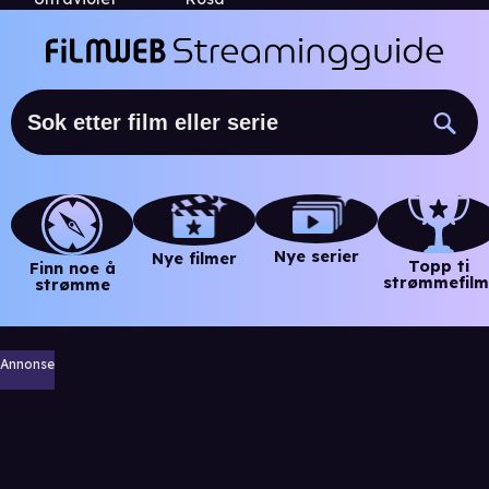
Nye serier
Nye filmer
Topp ti
Finn noe å
strømmefilm
strømme
Annonse