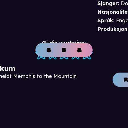
Sjanger
:
Do
Nasjonalite
Språk
:
Enge
Produksjon
Gi din vurdering:
ikum
meldt Memphis to the Mountain