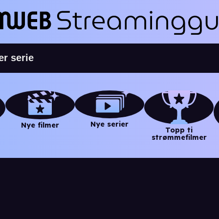
Nye serier
Nye filmer
Topp ti
strømmefilmer