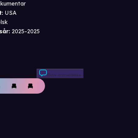
kumentar
t
:
USA
lsk
sår
:
2025–2025
Skriv anmeldelse