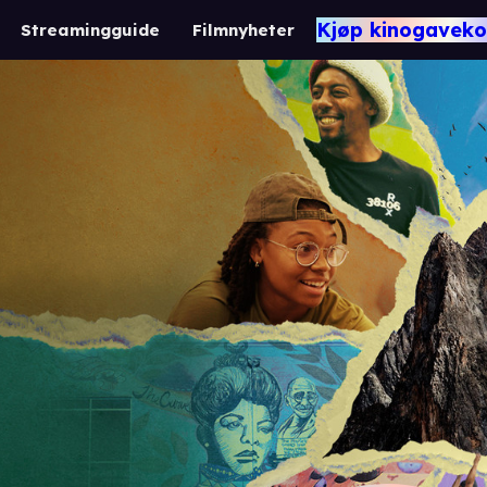
Kjøp kinogaveko
Streamingguide
Filmnyheter