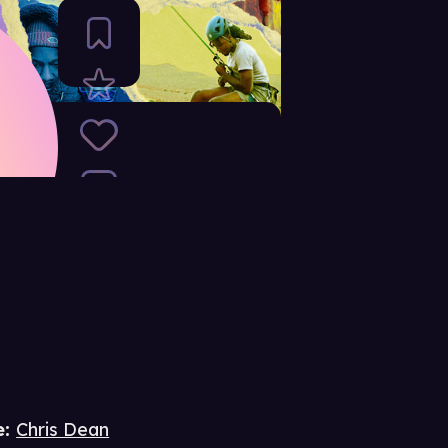
ain
e
:
Chris Dean