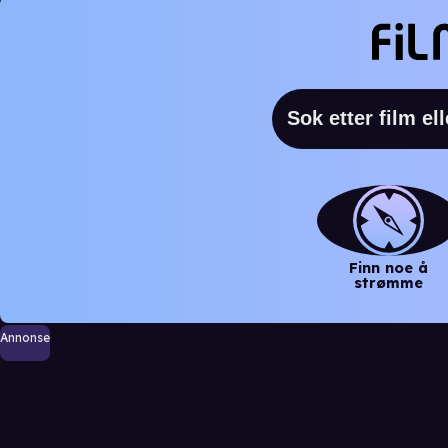
Finn noe å
strømme
Annonse