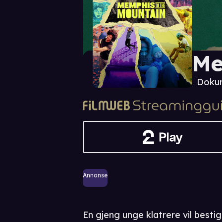
Me
Doku
Annonse
En gjeng unge klatrere vil bestig