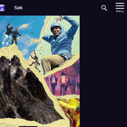
rt
Meny