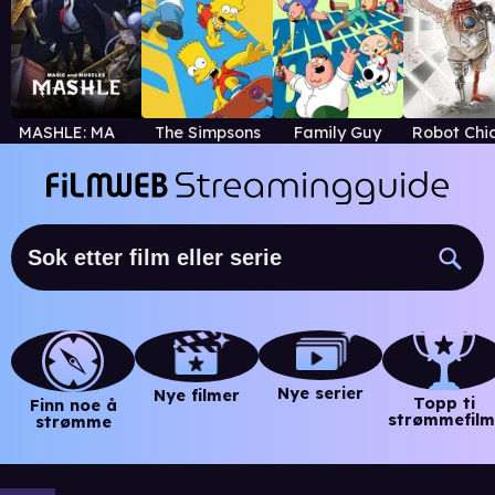
MASHLE: MAGIC AND MUSCLES
The Simpsons
Family Guy
Robot Chi
Nye serier
Nye filmer
Topp ti
Finn noe å
strømmefilm
strømme