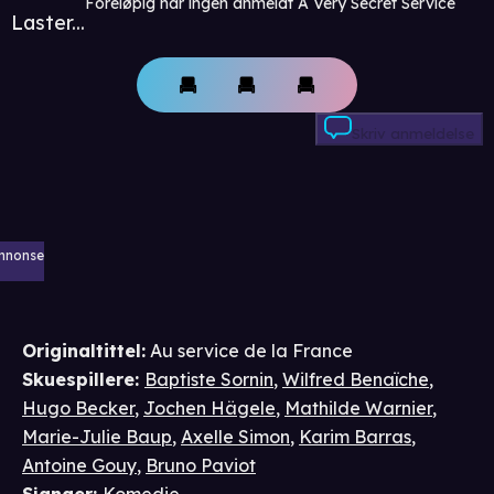
Foreløpig har ingen anmeldt A Very Secret Service
Laster...
Skriv anmeldelse
nnonse
Originaltittel:
Au service de la France
Skuespillere
:
Baptiste Sornin
,
Wilfred Benaïche
,
Hugo Becker
,
Jochen Hägele
,
Mathilde Warnier
,
Marie-Julie Baup
,
Axelle Simon
,
Karim Barras
,
Antoine Gouy
,
Bruno Paviot