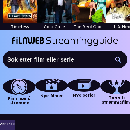
Timeless
Cold Case
The Real Ghostbusters
L.A. He
Nye serier
Nye filmer
Topp ti
Finn noe å
strømmefilm
strømme
Annonse