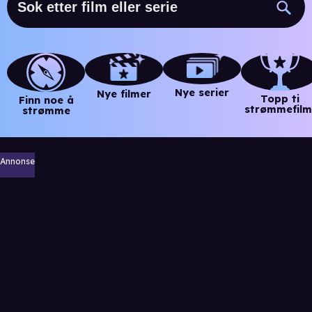
Nye serier
Nye filmer
Topp ti
Finn noe å
strømmefilm
strømme
Annonse