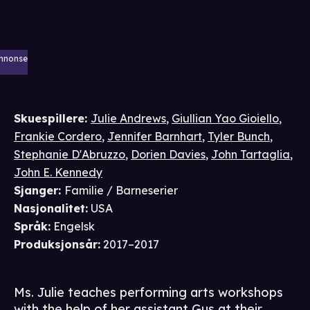
nnonse
Skuespillere
:
Julie Andrews
,
Giullian Yao Gioiello
,
Frankie Cordero
,
Jennifer Barnhart
,
Tyler Bunch
,
Stephanie D'Abruzzo
,
Dorien Davies
,
John Tartaglia
,
John E. Kennedy
Sjanger
:
Familie / Barneserier
Nasjonalitet
:
USA
Språk
:
Engelsk
Produksjonsår
:
2017–2017
Ms. Julie teaches performing arts workshops
with the help of her assistant Gus at their