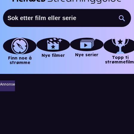
Nye serier
Nye filmer
Topp ti
Finn noe å
strømmefilm
strømme
Annonse