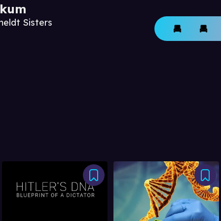
ikum
eldt Sisters