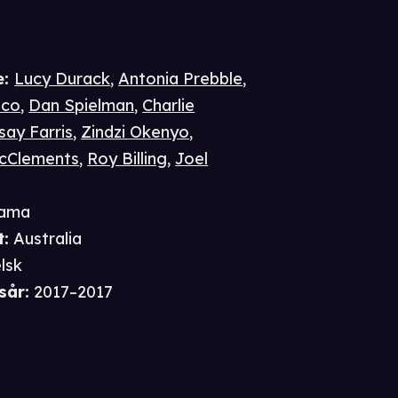
e
:
Lucy Durack
,
Antonia Prebble
,
ico
,
Dan Spielman
,
Charlie
say Farris
,
Zindzi Okenyo
,
McClements
,
Roy Billing
,
Joel
ama
t
:
Australia
lsk
sår
:
2017–2017