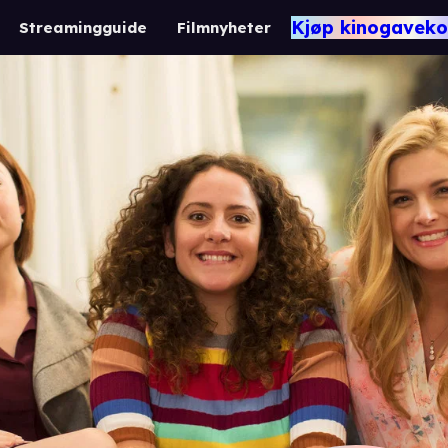
Kjøp kinogaveko
Streamingguide
Filmnyheter