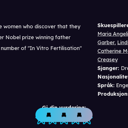
Skuespiller
ree women who discover that they
Maria Angel
her Nobel prize winning father
Garber
,
Lind
number of "In Vitro Fertilisation"
Catherine 
Creasey
Sjanger
:
Dr
Nasjonalite
Språk
:
Enge
Produksjon
Gi din vurdering: