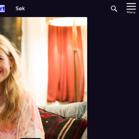
rt
Meny