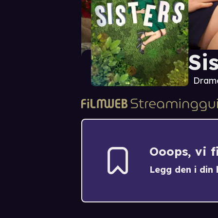
Si
Dram
Ooops, vi 
Legg den i din h