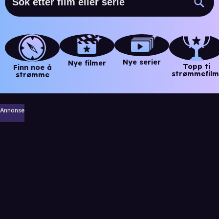
Nye serier
Nye filmer
Topp ti
Finn noe å
strømmefilm
strømme
Annonse