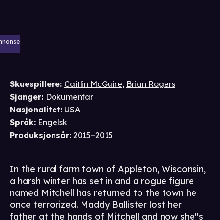
nnonse
Skuespillere
:
Caitlin McGuire
,
Brian Rogers
Sjanger
:
Dokumentar
Nasjonalitet
:
USA
Språk
:
Engelsk
Produksjonsår
:
2015–2015
In the rural farm town of Appleton, Wisconsin,
a harsh winter has set in and a rogue figure
named Mitchell has returned to the town he
once terrorized. Maddy Ballister lost her
father at the hands of Mitchell and now she''s