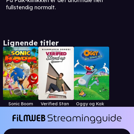
På Pulk-klinikken er det unormale helt
fullstendig normalt.
Lignende titler
Sonic Boom
Verified Stand-Up
Oggy og Kakerlakkene