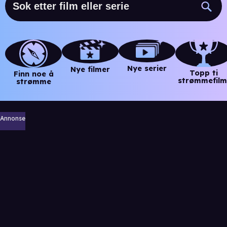
Nye serier
Nye filmer
Topp ti
Finn noe å
strømmefilm
strømme
Annonse