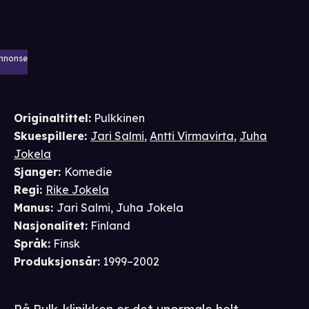
nnonse
Originaltittel:
Pulkkinen
Skuespillere
:
Jari Salmi
,
Antti Virmavirta
,
Juha
Jokela
Sjanger
:
Komedie
Regi
:
Rike Jokela
Manus
:
Jari Salmi
,
Juha Jokela
Nasjonalitet
:
Finland
Språk
:
Finsk
Produksjonsår
:
1999–2002