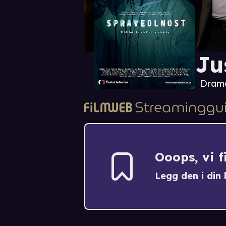
Ju
Drama
Ooops, vi 
Legg den i din h