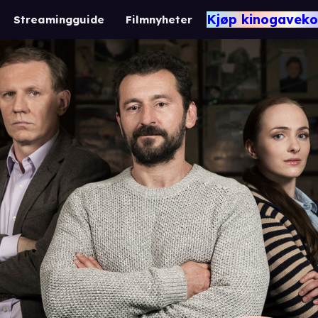
Kjøp kinogaveko
Streamingguide
Filmnyheter