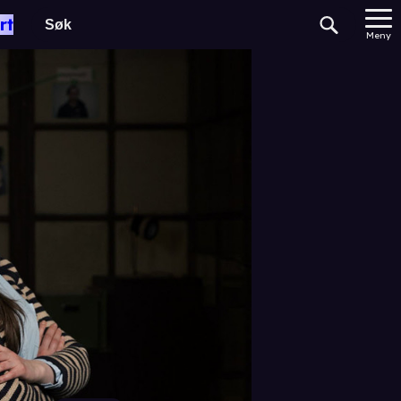
rt
Meny