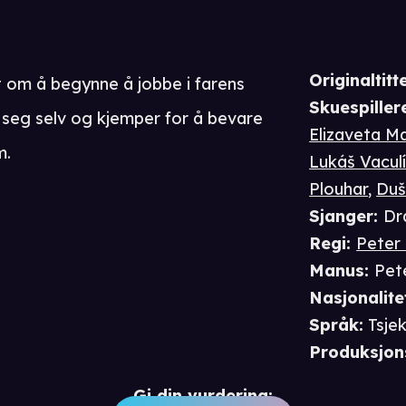
Originaltitte
 om å begynne å jobbe i farens
Skuespiller
r seg selv og kjemper for å bevare
Elizaveta M
m.
Lukáš Vacul
Plouhar
,
Duš
Sjanger
:
Dr
Regi
:
Peter
Manus
:
Pet
Nasjonalite
Språk
:
Tsje
Produksjon
Gi din vurdering: