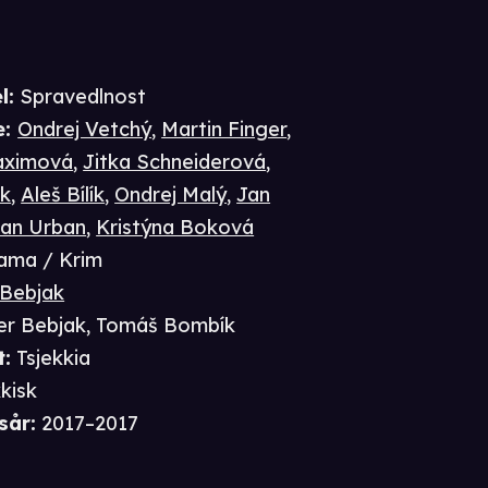
l:
Spravedlnost
e
:
Ondrej Vetchý
,
Martin Finger
,
aximová
,
Jitka Schneiderová
,
ík
,
Aleš Bílík
,
Ondrej Malý
,
Jan
an Urban
,
Kristýna Boková
ama / Krim
 Bebjak
er Bebjak
,
Tomáš Bombík
t
:
Tsjekkia
kkisk
sår
:
2017–2017