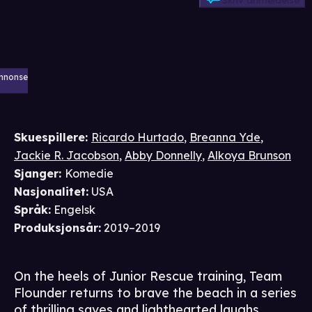
Skriv anmeldelse
nnonse
Skuespillere
:
Ricardo Hurtado
,
Breanna Yde
,
Jackie R. Jacobson
,
Abby Donnelly
,
Alkoya Brunson
Sjanger
:
Komedie
Nasjonalitet
:
USA
Språk
:
Engelsk
Produksjonsår
:
2019–2019
On the heels of Junior Rescue training, Team
Flounder returns to brave the beach in a series
of thrilling saves and lighthearted laughs.