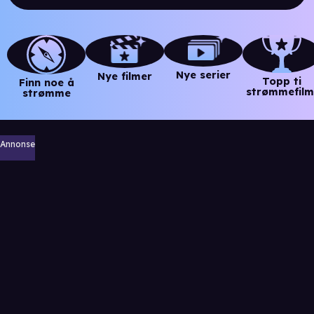
Nye serier
Nye filmer
Topp ti
Finn noe å
strømmefilm
strømme
Annonse