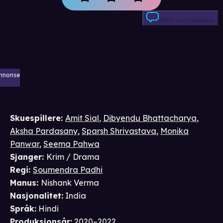
Skriv anmeldelse
nnonse
Skuespillere
:
Amit Sial
,
Dibyendu Bhattacharya
,
Aksha Pardasany
,
Sparsh Shrivastava
,
Monika
Panwar
,
Seema Pahwa
Sjanger
:
Krim / Drama
Regi
:
Soumendra Padhi
Manus
:
Nishank Verma
Nasjonalitet
:
India
Språk
:
Hindi
Produksjonsår
:
2020–2022