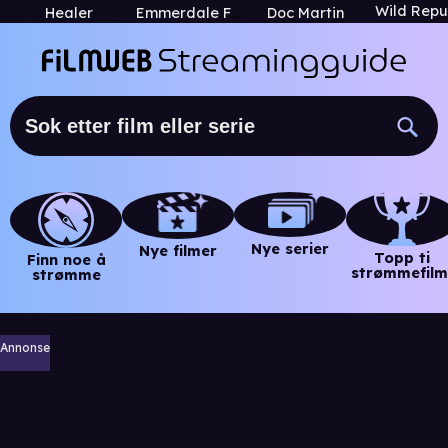
Wild Repu
Healer
Emmerdale Farm
Doc Martin
Nye serier
Nye filmer
Topp ti
Finn noe å
strømmefilm
strømme
Annonse