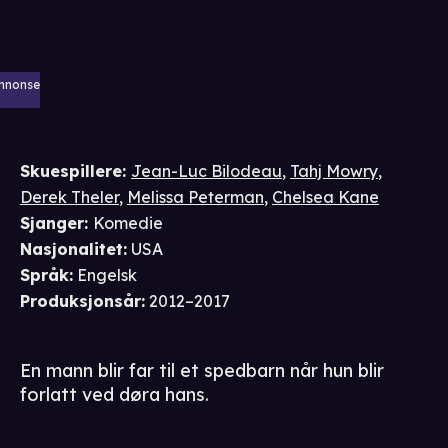
nnonse
Skuespillere
:
Jean-Luc Bilodeau
,
Tahj Mowry
,
Derek Theler
,
Melissa Peterman
,
Chelsea Kane
Sjanger
:
Komedie
Nasjonalitet
:
USA
Språk
:
Engelsk
Produksjonsår
:
2012–2017
En mann blir far til et spedbarn når hun blir
forlatt ved døra hans.