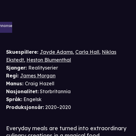
nnonse
Skuespillere
:
Jayde Adams
,
Carla Hall
,
Niklas
Ekstedt
,
Heston Blumenthal
Sjanger
:
Realityserier
Regi
:
James Morgan
Manus
:
Craig Hazell
Nasjonalitet
:
Storbritannia
Språk
:
Engelsk
Produksjonsår
:
2020–2020
Everyday meals are turned into extraordinary
culinary creations in a magical food