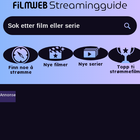
Nye serier
Nye filmer
Topp ti
Finn noe å
strømmefilm
strømme
Annonse